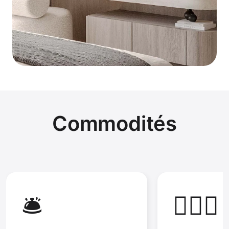
Commodités
🛎️
🏊🏻‍♀️