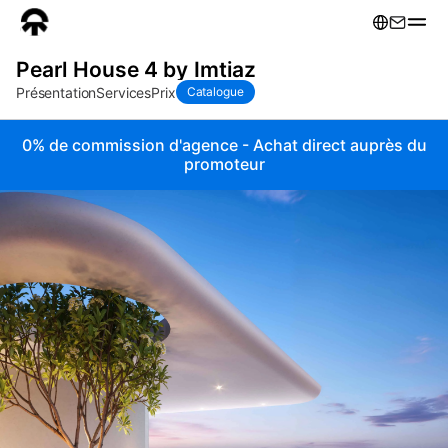
Pearl House 4 by Imtiaz
Présentation
Services
Prix
Catalogue
0% de commission d'agence - Achat direct auprès du
promoteur