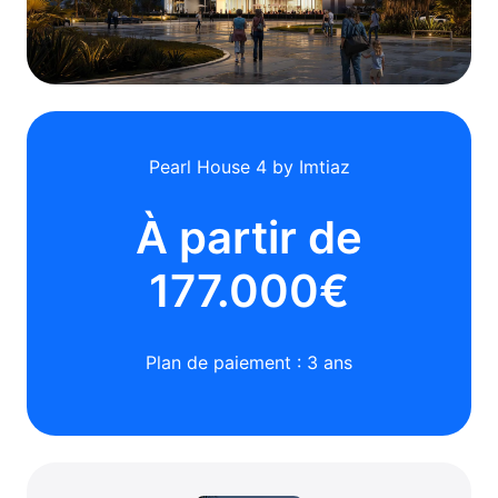
Pearl House 4 by Imtiaz
À partir de
177.000€
Plan de paiement : 3 ans