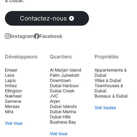
à Dubaï.
Contactez-nous
Instagram
Facebook
Développeurs
Quartiers
Propriétés
Emaar
Al Marjan Island
Appartements à
Leos
Palm Jumeirah
Dubaï
Lapis
Downtown
Villas à Dubaï
Imtiaz
Dubai Harbour
Townhouses à
Ellington
Dubai Creek
Dubaï
Nakheel
JVC
Bureaux à Dubaï
Samana
Arjan
Meraas
Dubai Islands
Voir toutes
Mira
Dubai Marina
Dubai Hills
Business Bay
Voir tous
Voir tous